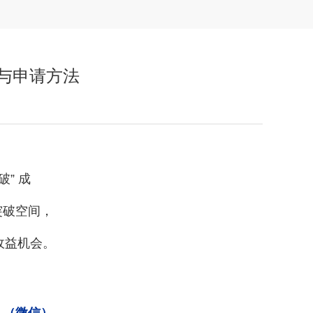
件与申请方法
” 成
突破空间，
收益机会。
1