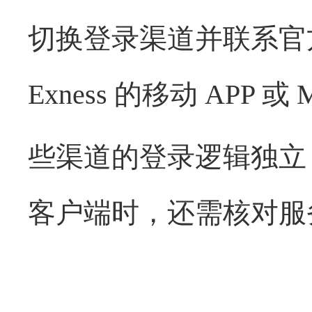
切换登录渠道并联系官
Exness 的移动 APP 
些渠道的登录逻辑独立，
客户端时，还需核对服