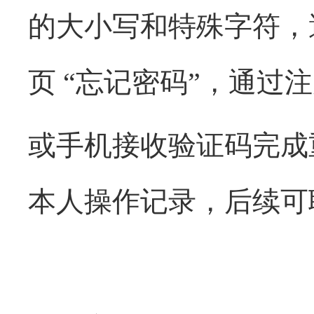
的大小写和特殊字符，
页 “忘记密码”，通过
或手机接收验证码完成
本人操作记录，后续可