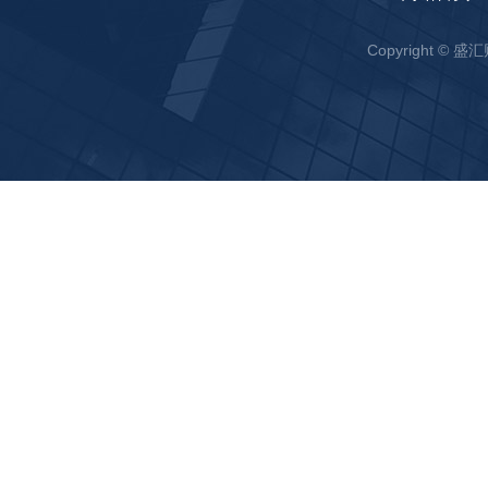
Copyright ©