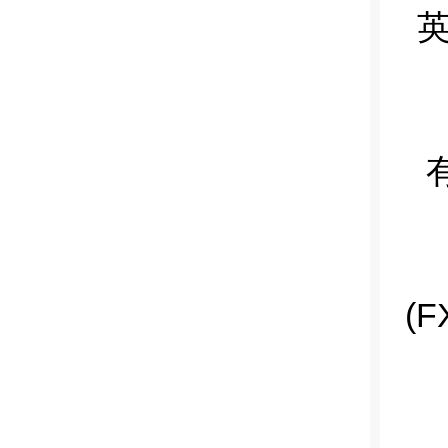
英
有
(