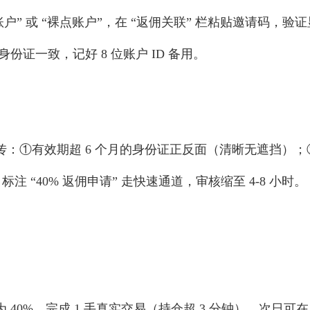
账户” 或 “裸点账户”，在 “返佣关联” 栏粘贴邀请码，验证
证一致，记好 8 位账户 ID 备用。
证” 上传：①有效期超 6 个月的身份证正反面（清晰无遮挡
 “40% 返佣申请” 走快速通道，审核缩至 4-8 小时。
40%，完成 1 手真实交易（持仓超 3 分钟）。次日可在