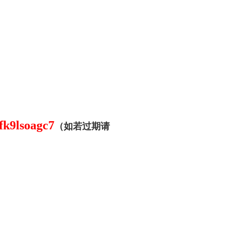
fk9lsoagc7
（如若过期请