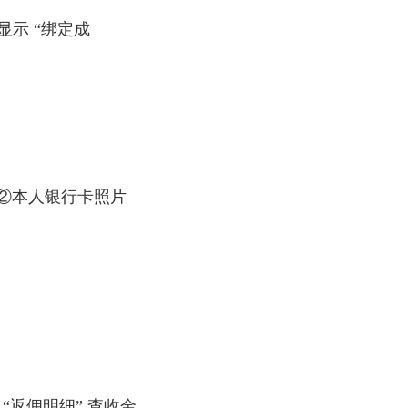
显示 “绑定成
）；②本人银行卡照片
 “返佣明细” 查收金